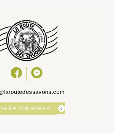
o@laroutedessavons.com
ÉGLER MON PANIER
0