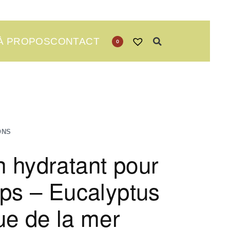
À PROPOS
CONTACT
0
ONS
 hydratant pour
rps – Eucalyptus
ue de la mer