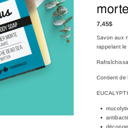
mort
7,45
$
Savon aux n
rappelant le
Rafraîchissa
Contient de 
EUCALYPT
mucolyti
antibacté
déconge