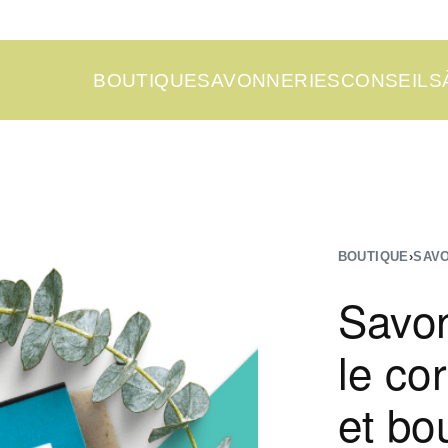
BOUTIQUE
SAVONNERIES
CONSEILS
BOUTIQUE
›
SAV
Savon
le co
et bo