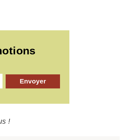
motions
Envoyer
us !