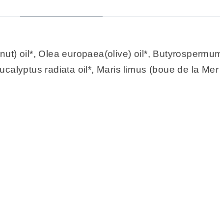
) oil*, Olea europaea(olive) oil*, Butyrospermum 
alyptus radiata oil*, Maris limus (boue de la Me