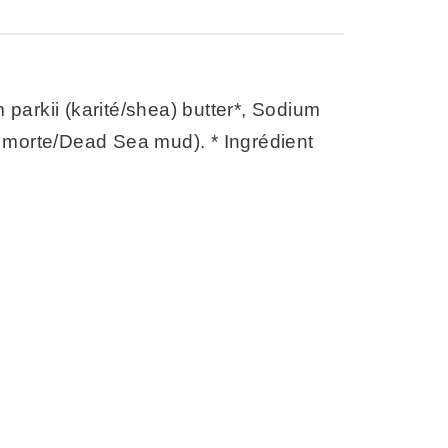
parkii (karité/shea) butter*, Sodium
r morte/Dead Sea mud). * Ingrédient