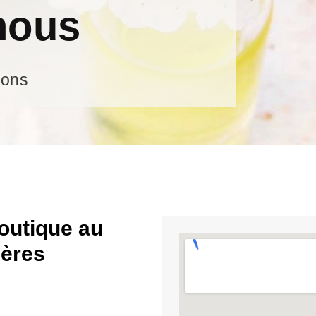
nous
ions
outique au
ières