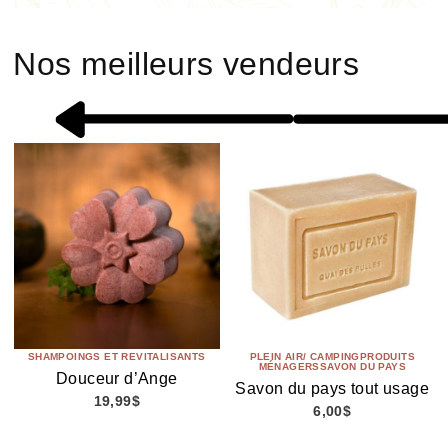
Nos meilleurs vendeurs
SHAMPOINGS ET REVITALISANTS
PLEIN AIR/ CAMPING
PRODUITS
MÉNAGERS
SAVON DU PAYS
Douceur d’Ange
Savon du pays tout usage
19,99
$
6,00
$