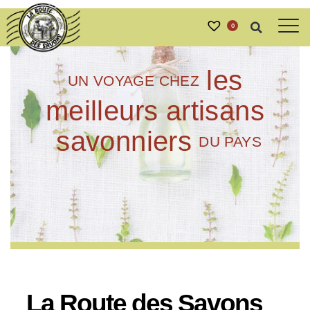
0
les
UN VOYAGE CHEZ
meilleurs artisans
savonniers
DU PAYS
La Route des Savons