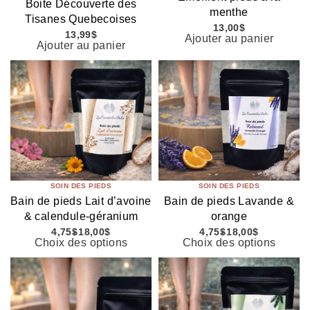
Boite Découverte des
menthe
Tisanes Quebecoises
13,00
$
13,99
$
Ajouter au panier
Ajouter au panier
SOIN DES PIEDS
SOIN DES PIEDS
Bain de pieds Lait d’avoine
Bain de pieds Lavande &
& calendule-géranium
orange
4,75
$
18,00
$
4,75
$
18,00
$
Choix des options
Choix des options