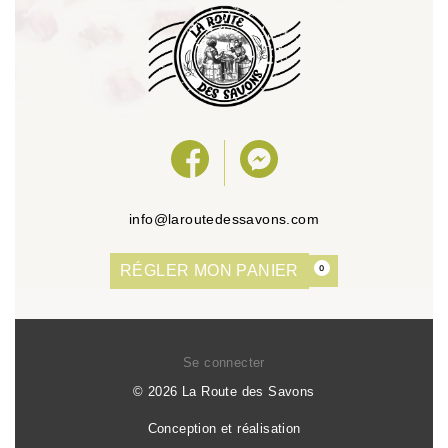
info@laroutedessavons.com
RÉGLER MON PANIER
0
Se connecter
© 2026 La Route des Savons
Conception et réalisation