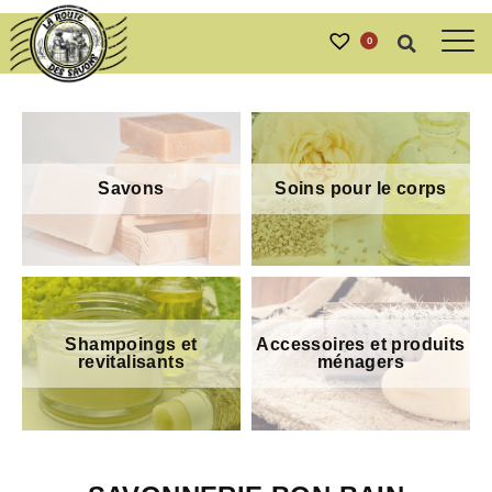
0
Savons
Soins pour le corps
Shampoings et
Accessoires et produits
revitalisants
ménagers