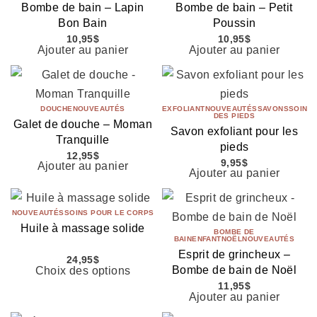
Bombe de bain – Lapin
Bombe de bain – Petit
Bon Bain
Poussin
10,95
$
10,95
$
Ajouter au panier
Ajouter au panier
DOUCHE
NOUVEAUTÉS
EXFOLIANT
NOUVEAUTÉS
SAVONS
SOIN
DES PIEDS
Galet de douche – Moman
Savon exfoliant pour les
Tranquille
pieds
12,95
$
9,95
$
Ajouter au panier
Ajouter au panier
NOUVEAUTÉS
SOINS POUR LE CORPS
Huile à massage solide
BOMBE DE
BAIN
ENFANT
NOËL
NOUVEAUTÉS
Esprit de grincheux –
24,95
$
Bombe de bain de Noël
Choix des options
11,95
$
Ajouter au panier