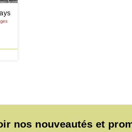
pays
ages
oir nos nouveautés et pro