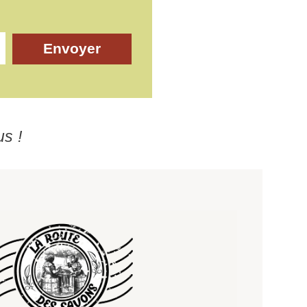
Envoyer
us !