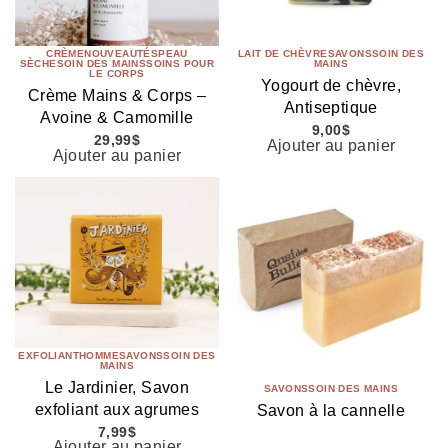
CRÈME
NOUVEAUTÉS
PEAU
LAIT DE CHÈVRE
SAVONS
SOIN DES
SÈCHE
SOIN DES MAINS
SOINS POUR
MAINS
LE CORPS
Yogourt de chèvre,
Crème Mains & Corps –
Antiseptique
Avoine & Camomille
9,00
$
29,99
$
Ajouter au panier
Ajouter au panier
EXFOLIANT
HOMME
SAVONS
SOIN DES
MAINS
Le Jardinier, Savon
SAVONS
SOIN DES MAINS
exfoliant aux agrumes
Savon à la cannelle
7,99
$
Ajouter au panier