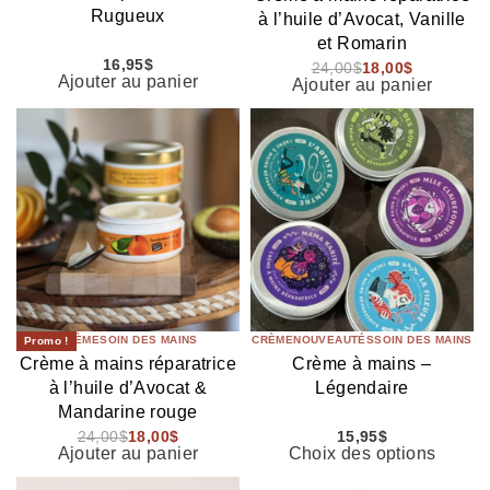
Rugueux
à l’huile d’Avocat, Vanille
et Romarin
16,95
$
24,00
$
18,00
$
Ajouter au panier
Ajouter au panier
CRÈME
SOIN DES MAINS
CRÈME
NOUVEAUTÉS
SOIN DES MAINS
Promo !
Crème à mains réparatrice
Crème à mains –
à l’huile d’Avocat &
Légendaire
Mandarine rouge
24,00
$
18,00
$
15,95
$
Ajouter au panier
Choix des options