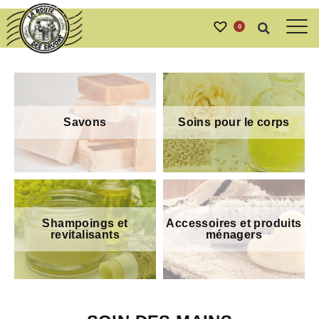
0
Savons
Soins pour le corps
Shampoings et
Accessoires et produits
revitalisants
ménagers