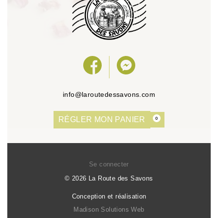
info@laroutedessavons.com
RÉGLER MON PANIER
0
Se connecter
© 2026 La Route des Savons
Conception et réalisation
Madison Solutions Web