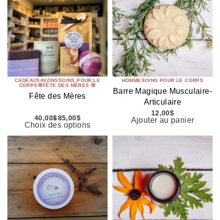
CADEAU
SAVONS
SOINS POUR LE
HOMME
SOINS POUR LE CORPS
CORPS
🌸FÊTE DES MÈRES 🌸
Barre Magique Musculaire-
Fête des Mères
Articulaire
12,00
$
40,00
$
85,00
$
Ajouter au panier
Choix des options