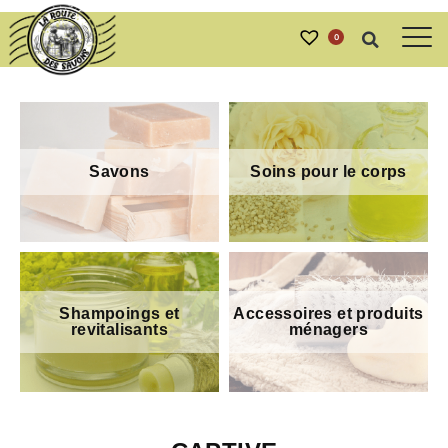
0
Savons
Soins pour le corps
Shampoings et
Accessoires et produits
revitalisants
ménagers