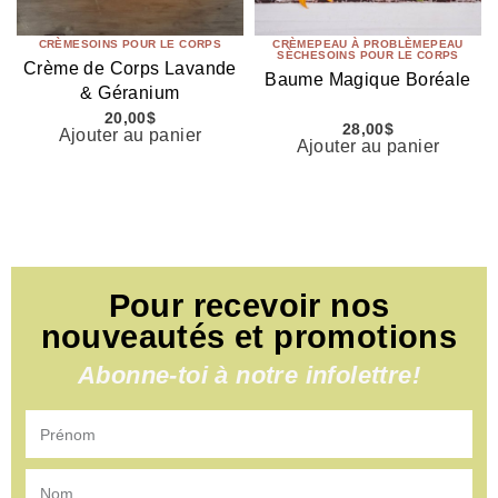
CRÈME
SOINS POUR LE CORPS
CRÈME
PEAU À PROBLÈME
PEAU
SÈCHE
SOINS POUR LE CORPS
Crème de Corps Lavande
Baume Magique Boréale
& Géranium
20,00
$
28,00
$
Ajouter au panier
Ajouter au panier
Pour recevoir nos
nouveautés et promotions
Abonne-toi à notre infolettre!