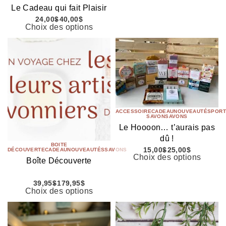
Le Cadeau qui fait Plaisir
24,00
$
40,00
$
Choix des options
ACCESSOIRE
CADEAU
NOUVEAUTÉS
PORT
SAVON
SAVONS
Le Hoooon… t’aurais pas
dû !
BOITE
15,00
$
25,00
$
DÉCOUVERTE
CADEAU
NOUVEAUTÉS
SAVONS
Choix des options
Boîte Découverte
39,95
$
179,95
$
Choix des options