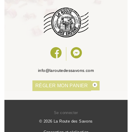
info@laroutedessavons.com
RÉGLER MON PANIER
0
Se connecter
© 2026 La Route des Savons