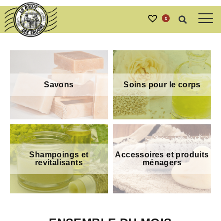
0
Savons
Soins pour le corps
Shampoings et
Accessoires et produits
revitalisants
ménagers