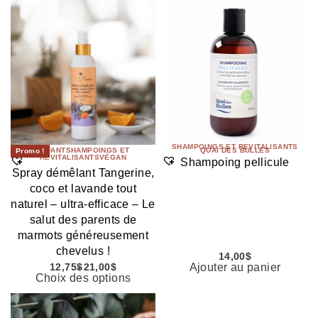
SHAMPOINGS ET REVITALISANTS
ENFANT
SHAMPOINGS ET
QUAI DES BULLES
Promo !
REVITALISANTS
VÉGAN
Shampoing pellicule
Spray démêlant Tangerine,
coco et lavande tout
naturel – ultra-efficace – Le
salut des parents de
marmots généreusement
chevelus !
14,00
$
Ajouter au panier
12,75
$
21,00
$
Choix des options