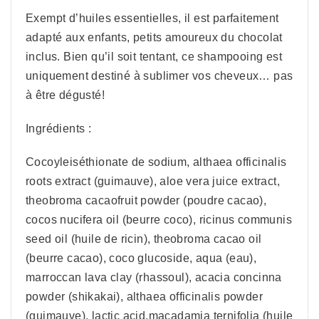
Exempt d’huiles essentielles, il est parfaitement
adapté aux enfants, petits amoureux du chocolat
inclus. Bien qu’il soit tentant, ce shampooing est
uniquement destiné à sublimer vos cheveux… pas
à être dégusté!
Ingrédients :
Cocoyleiséthionate de sodium, althaea officinalis
roots extract (guimauve), aloe vera juice extract,
theobroma cacaofruit powder (poudre cacao),
cocos nucifera oil (beurre coco), ricinus communis
seed oil (huile de ricin), theobroma cacao oil
(beurre cacao), coco glucoside, aqua (eau),
marroccan lava clay (rhassoul), acacia concinna
powder (shikakai), althaea officinalis powder
(guimauve), lactic acid,macadamia ternifolia (huile