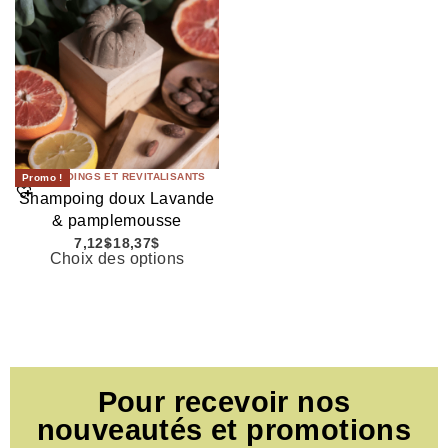
SHAMPOINGS ET REVITALISANTS
Promo !
Shampoing doux Lavande
& pamplemousse
7,12
$
18,37
$
Choix des options
Pour recevoir nos
nouveautés et promotions