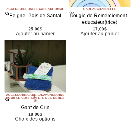
ACCESSOIRE
BARBE
CADEAU
HOMME
CADEAU
CHANDELLE
Peigne -Bois de Santal
Bougie de Remerciement -
educateur(trice)
25,00
$
17,00
$
Ajouter au panier
Ajouter au panier
ACCESSOIRE
CADEAU
SAVONS
SOINS
POUR LE CORPS
🌸FÊTE DES MÈRES
🌸
Gant de Crin
18,00
$
Choix des options