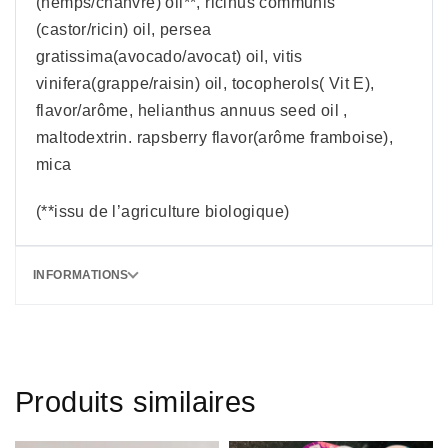
(hemps/chanvre) oil**, ricinus communis
(castor/ricin) oil, persea
gratissima(avocado/avocat) oil, vitis
vinifera(grappe/raisin) oil, tocopherols( Vit E),
flavor/arôme, helianthus annuus seed oil ,
maltodextrin. rapsberry flavor(arôme framboise),
mica
(**issu de l’agriculture biologique)
INFORMATIONS
Produits similaires