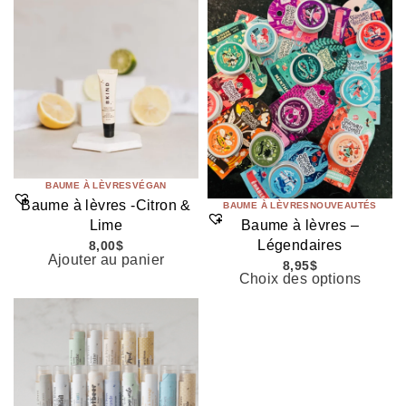
BAUME À LÈVRES
VÉGAN
Baume à lèvres -Citron &
BAUME À LÈVRES
NOUVEAUTÉS
Baume à lèvres –
Lime
Légendaires
8,00
$
Ajouter au panier
8,95
$
Choix des options