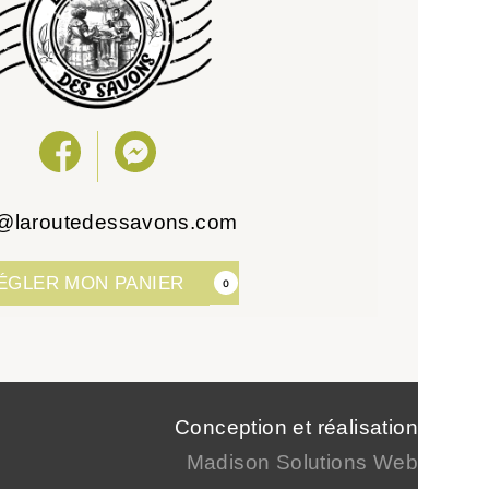
o@laroutedessavons.com
ÉGLER MON PANIER
0
Conception et réalisation
Madison Solutions Web