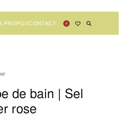
À PROPOS
CONTACT
0
ANT
 de bain | Sel
r rose