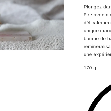
Plongez dan
être avec n
délicatemen
unique mari
bombe de ba
reminéralisa
une expérie
170 g