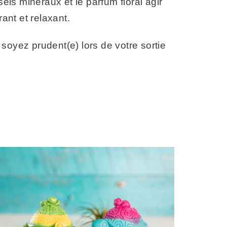
els minéraux et le parfum floral agir
nt et relaxant.
 soyez prudent(e) lors de votre sortie