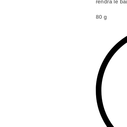
rendra le ba
80 g