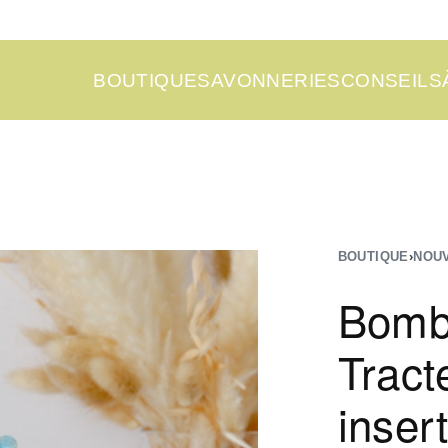
BOUTIQUE
SAVONNERIES
CONSEILS
BOUTIQUE
›
NOU
Bombe
Tract
inser