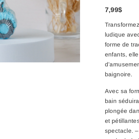
7,99
$
Transformez
ludique ave
forme de tr
enfants, ell
d’amusemen
baignoire.
Avec sa for
bain séduira
plongée dans
et pétillante
spectacle. –