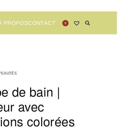
À PROPOS
CONTACT
0
VEAUTÉS
 de bain |
eur avec
tions colorées