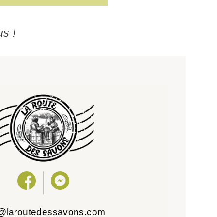
us !
o@laroutedessavons.com