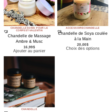
CHANDELLE
SOINS POUR LE
ACCESSOIRE
CHANDELLE
CORPS
ST-VALENTIN
Chandelle de Soya coulée
Chandelle de Massage
à la Main
Ambre & Musc
20,00
$
16,99
$
Choix des options
Ajouter au panier
CHANDELLE