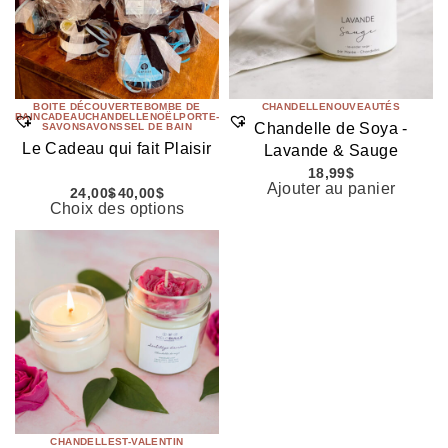
BOITE DÉCOUVERTE
BOMBE DE
CHANDELLE
NOUVEAUTÉS
BAIN
CADEAU
CHANDELLE
NOËL
PORTE-
Chandelle de Soya -
SAVON
SAVONS
SEL DE BAIN
Le Cadeau qui fait Plaisir
Lavande & Sauge
18,99
$
Ajouter au panier
24,00
$
40,00
$
Choix des options
CHANDELLE
ST-VALENTIN