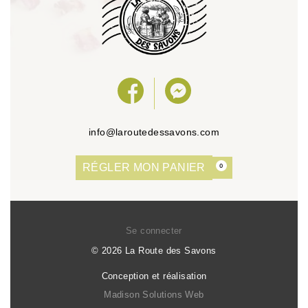
info@laroutedessavons.com
RÉGLER MON PANIER
0
Se connecter
© 2026 La Route des Savons
Conception et réalisation
Madison Solutions Web