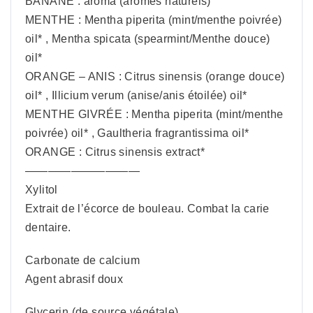
BANANE : aroma (arômes naturels)
MENTHE : Mentha piperita (mint/menthe poivrée)
oil* , Mentha spicata (spearmint/Menthe douce)
oil*
ORANGE – ANIS : Citrus sinensis (orange douce)
oil* , Illicium verum (anise/anis étoilée) oil*
MENTHE GIVRÉE : Mentha piperita (mint/menthe
poivrée) oil* , Gaultheria fragrantissima oil*
ORANGE : Citrus sinensis extract*
——————————
Xylitol
Extrait de l’écorce de bouleau. Combat la carie
dentaire.
Carbonate de calcium
Agent abrasif doux
Glycerin (de source végétale)