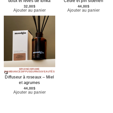
doux et fèves de tonka
Cèdre et pin sibérien
32,00
$
44,00
$
Ajouter au panier
Ajouter au panier
BRUINE/BRUME
D'AMBIANCE
DIFFUSEUR
NOUVEAUTÉS
Diffuseur à roseaux – Miel
et agrumes
44,00
$
Ajouter au panier