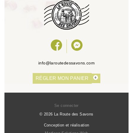
info@laroutedessavons.com
RÉGLER MON PANIER
0
Se connecter
© 2026 La Route des Savons
Conception et réalisation