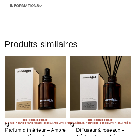
INFORMATIONS
Produits similaires
BRUINE/BRUME
BRUINE/BRUME
D'AMBIANCE
ENCENS/PURIFIANTS
NOUVEAUTÉS
D'AMBIANCE
DIFFUSEUR
NOUVEAUTÉS
Parfum d’intérieur – Ambre
Diffuseur à roseaux –