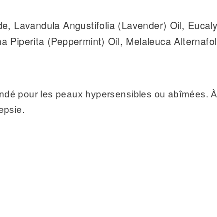
ride, Lavandula Angustifolia (Lavender) Oil, Euca
ha Piperita (Peppermint) Oil, Melaleuca Alternafol
ndé pour les peaux hypersensibles ou abîmées. À é
epsie.