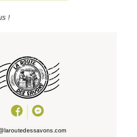
us !
o@laroutedessavons.com