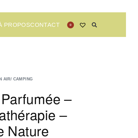
À PROPOS
CONTACT
0
N AIR/ CAMPING
 Parfumée –
thérapie –
e Nature