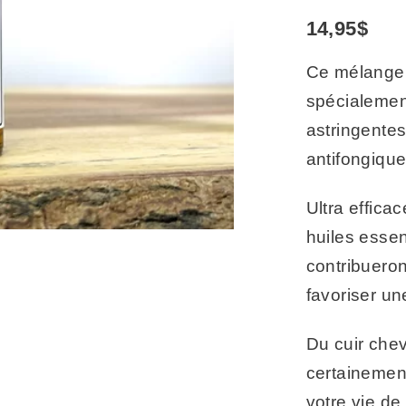
14,95
$
Ce mélange d
spécialemen
astringentes
antifongique
Ultra effica
huiles essen
contribuero
favoriser une
Du cuir chev
certainement
votre vie de 