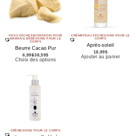
PEAU SÈCHE
SAVONS
SOIN POUR
CRÈME
PEAU SÈCHE
SOINS POUR LE
MAMAN & BÉBÉ
SOINS POUR LE
CORPS
CORPS
Après-soleil
Beurre Cacao Pur
18,99
$
6,99
$
38,59
$
Ajouter au panier
Choix des options
CRÈME
SOINS POUR LE CORPS