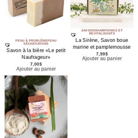
SAVONS
SHAMPOINGS ET
REVITALISANTS
La Sirène, Savon boue
PEAU À PROBLÈME
PEAU
SÈCHE
SAVONS
marine et pamplemousse
Savon à la bière «Le petit
7,99
$
Naufrageur»
Ajouter au panier
7,00
$
Ajouter au panier