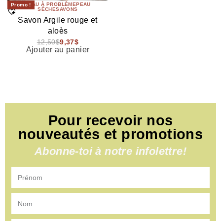
PEAU À PROBLÈME
PEAU
Promo !
SÈCHE
SAVONS
Savon Argile rouge et
aloès
12,50
$
9,37
$
Ajouter au panier
Pour recevoir nos
nouveautés et promotions
Abonne-toi à notre infolettre!