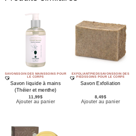
SAVONS
SOIN DES MAINS
SOINS POUR
EXFOLIANT
PIEDS
SAVONS
SOIN DES
LE CORPS
PIEDS
SOINS POUR LE CORPS
Savon liquide à mains
Savon Exfoliation
(Théier et menthe)
11,99
$
8,49
$
Ajouter au panier
Ajouter au panier