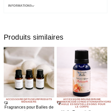
INFORMATIONS
Produits similaires
ACCESSOIRE
DIFFUSEUR
PRODUITS
ACCESSOIRE
BRUINE/BRUME
MÉNAGERS
D'AMBIANCE
DÉCONGESTIONNANT
HYDRO
& HUILE ESSENTIELLE
SOINS POUR
Fragrances pour Balles de
LE CORPS