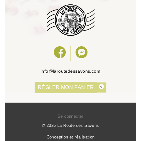
info@laroutedessavons.com
RÉGLER MON PANIER
0
Se connecter
© 2026 La Route des Savons
Conception et réalisation