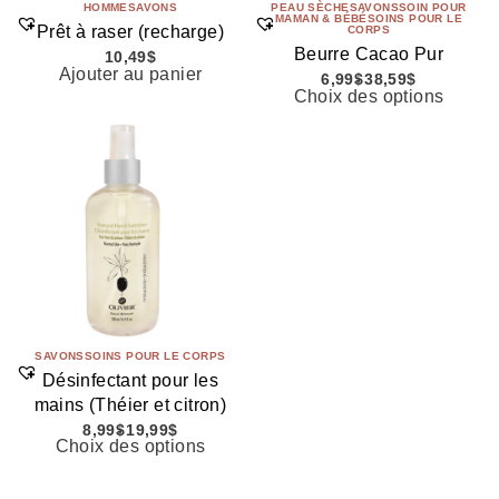
HOMME
SAVONS
PEAU SÈCHE
SAVONS
SOIN POUR
MAMAN & BÉBÉ
SOINS POUR LE
Prêt à raser (recharge)
CORPS
Beurre Cacao Pur
10,49
$
Ajouter au panier
6,99
$
38,59
$
Choix des options
SAVONS
SOINS POUR LE CORPS
Désinfectant pour les
mains (Théier et citron)
8,99
$
19,99
$
Choix des options