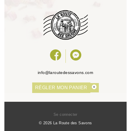
info@laroutedessavons.com
RÉGLER MON PANIER
0
Se connecter
© 2026 La Route des Savons