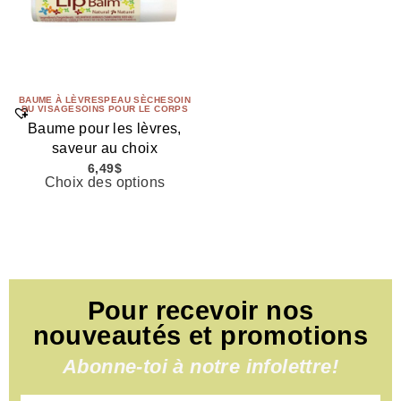
BAUME À LÈVRES
PEAU SÈCHE
SOIN
DU VISAGE
SOINS POUR LE CORPS
Baume pour les lèvres,
saveur au choix
6,49
$
Choix des options
Pour recevoir nos
nouveautés et promotions
Abonne-toi à notre infolettre!