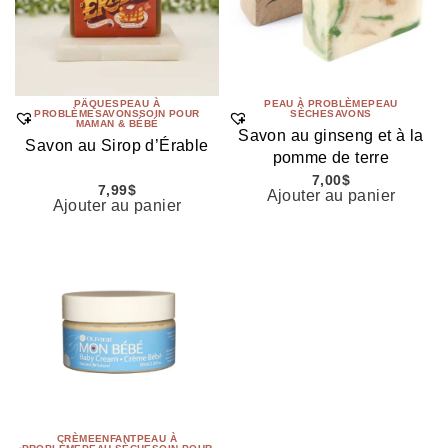
PÄQUES
PEAU À
PEAU À PROBLÈME
PEAU
PROBLÈME
SAVONS
SOIN POUR
SÈCHE
SAVONS
MAMAN & BÉBÉ
Savon au ginseng et à la
Savon au Sirop d’Érable
pomme de terre
7,00
$
7,99
$
Ajouter au panier
Ajouter au panier
CRÈME
ENFANT
PEAU À