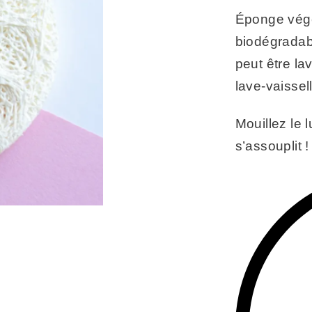
Éponge végét
biodégradab
peut être la
lave-vaissel
Mouillez le 
s’assouplit !