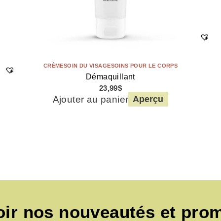
CRÈME
SOIN DU VISAGE
SOINS POUR LE CORPS
Démaquillant
23,99
$
Ajouter au panier
Aperçu
oir nos nouveautés et pro