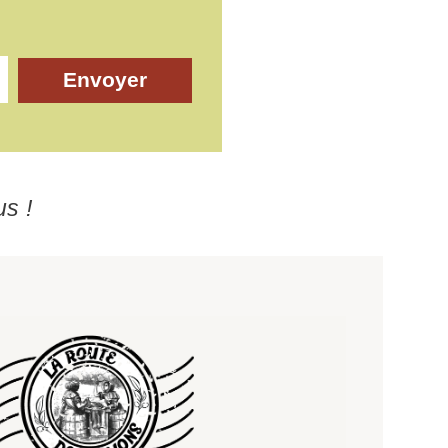
Envoyer
us !