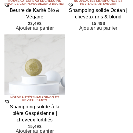
NOUVEAUTÉS
PEAU SÈCHE
SOINS
NOUVEAUTÉS
SHAMPOINGS ET
POUR LE CORPS
VÉGAN
ZÉRO DÉCHET
REVITALISANTS
VÉGAN
Beurre de Karité Bio &
Shampoing solide Océan |
Végane
cheveux gris & blond
23,49
$
15,49
$
Ajouter au panier
Ajouter au panier
NOUVEAUTÉS
SHAMPOINGS ET
REVITALISANTS
Shampoing solide à la
bière Gaspésienne |
cheveux fortifiés
15,49
$
Ajouter au panier