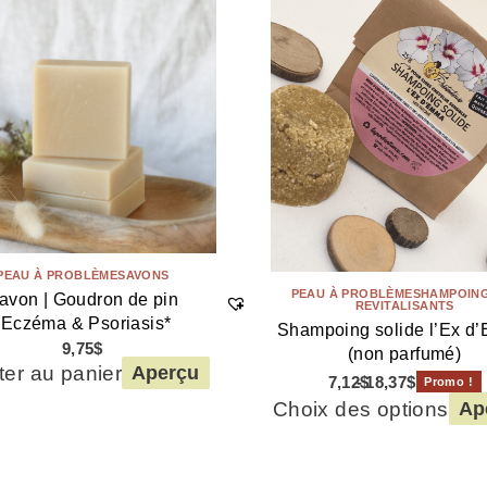
PEAU À PROBLÈME
SAVONS
PEAU À PROBLÈME
SHAMPOING
avon | Goudron de pin
REVITALISANTS
*Eczéma & Psoriasis*
Shampoing solide l’Ex d
9,75
$
(non parfumé)
ter au panier
Aperçu
7,12
$
18,37
$
Promo !
Choix des options
Ap