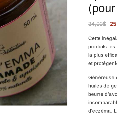
(pour
34,00
$
25
Cette inéga
produits les
la plus effi
et protéger 
Généreuse e
huiles de ge
beurre d’avo
incomparabl
d’eczéma. Le