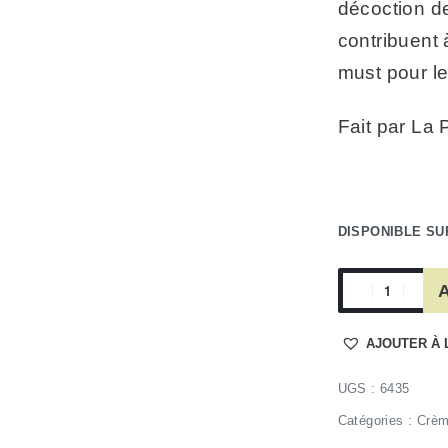
décoction d
contribuent 
must pour l
Fait par La 
DISPONIBLE S
A
AJOUTER À 
6435
Catégories :
Crè