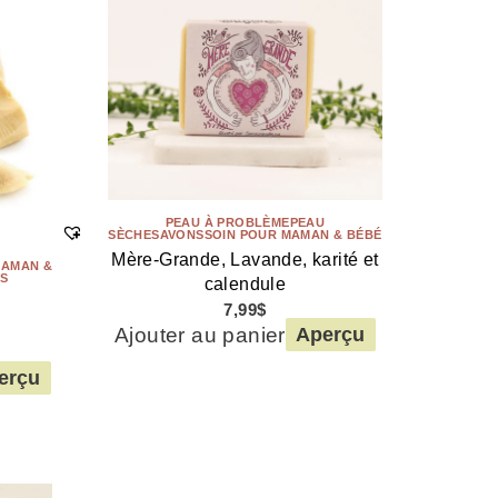
PEAU À PROBLÈME
PEAU
SÈCHE
SAVONS
SOIN POUR MAMAN & BÉBÉ
Mère-Grande, Lavande, karité et
MAMAN &
PS
calendule
7,99
$
Ajouter au panier
Aperçu
erçu