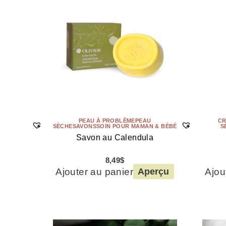
PEAU À PROBLÈME
PEAU
CR
SÈCHE
SAVONS
SOIN POUR MAMAN & BÉBÉ
S
Savon au Calendula
8,49
$
Ajouter au panier
Ajou
Aperçu