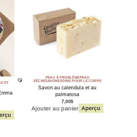
PEAU À PROBLÈME
PEAU
SÈCHE
SAVONS
SOINS POUR LE CORPS
S ET
Savon au calendula et au
’Emma
palmarosa
7,00
$
Ajouter au panier
Aperçu
erçu