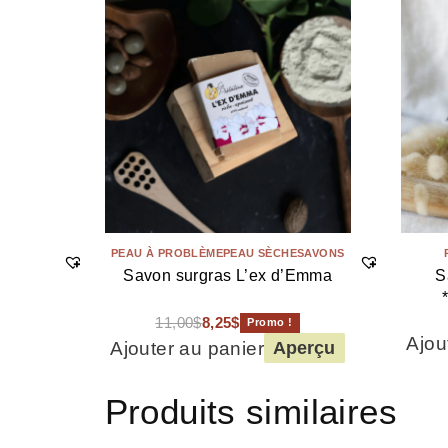
PEAU À PROBLÈME
PEAU SÈCHE
SAVONS
Savon surgras L’ex d’Emma
S
11,00
$
8,25
$
Promo !
Ajou
Ajouter au panier
Aperçu
Produits similaires