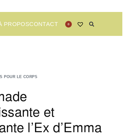
À PROPOS
CONTACT
0
S POUR LE CORPS
made
issante et
ante l’Ex d’Emma