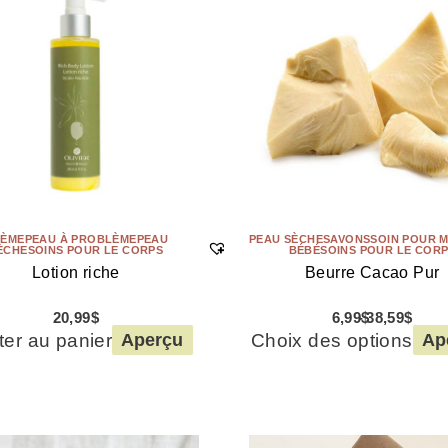
ÈME
PEAU À PROBLÈME
PEAU
PEAU SÈCHE
SAVONS
SOIN POUR 
ÈCHE
SOINS POUR LE CORPS
BÉBÉ
SOINS POUR LE COR
Lotion riche
Beurre Cacao Pur
20,99
$
6,99
$
38,59
$
ter au panier
Choix des options
Aperçu
Ap