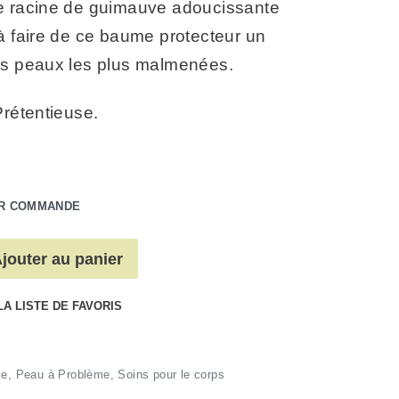
e racine de guimauve adoucissante
à faire de ce baume protecteur un
es peaux les plus malmenées.
Prétentieuse.
UR COMMANDE
jouter au panier
LA LISTE DE FAVORIS
me
,
Peau à Problème
,
Soins pour le corps