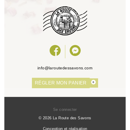
info@laroutedessavons.com
RÉGLER MON PANIER
0
Se connecter
© 2026 La Route des Savons
Conception et réalisation