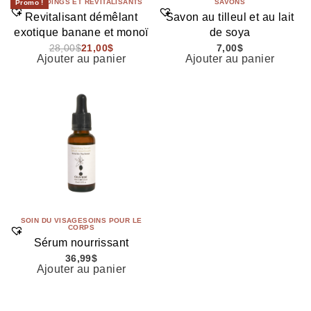
SHAMPOINGS ET REVITALISANTS
SAVONS
Promo !
Revitalisant démêlant
Savon au tilleul et au lait
exotique banane et monoï
de soya
28,00
$
21,00
$
7,00
$
Ajouter au panier
Ajouter au panier
SOIN DU VISAGE
SOINS POUR LE
CORPS
Sérum nourrissant
36,99
$
Ajouter au panier