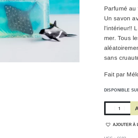
Parfumé au 
Un savon ave
l’intérieur!
mer. Tous les
aléatoiremen
sans cruaut
Fait par Mél
DISPONIBLE S
A
AJOUTER À 