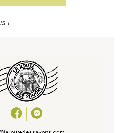
us !
o@laroutedessavons.com