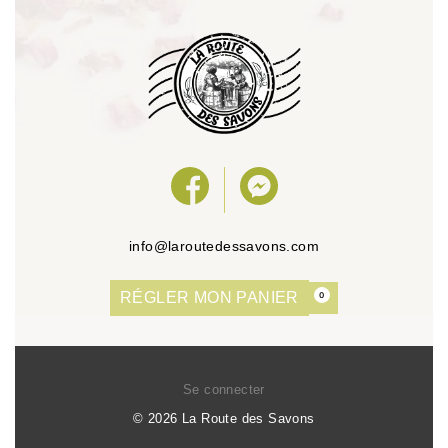
info@laroutedessavons.com
RÉGLER MON PANIER
0
Se connecter
© 2026 La Route des Savons