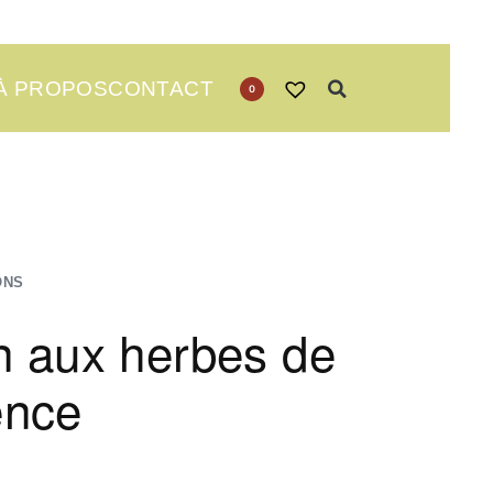
À PROPOS
CONTACT
0
ONS
 aux herbes de
ence