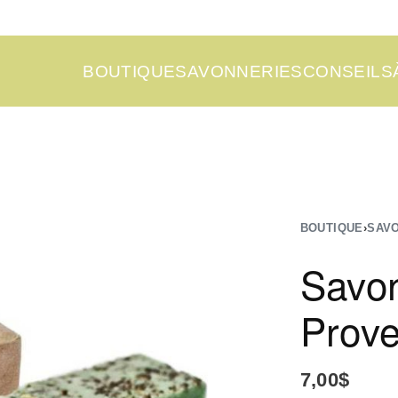
BOUTIQUE
SAVONNERIES
CONSEILS
BOUTIQUE
›
SAV
Savon
Prov
7,00
$