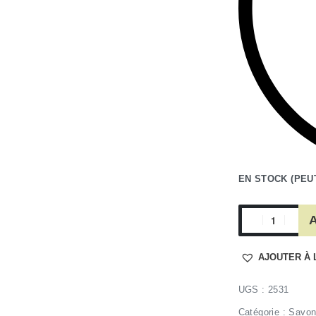
EN STOCK (PEU
A
AJOUTER À 
2531
Catégorie :
Savon