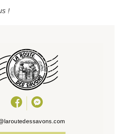
us !
o@laroutedessavons.com