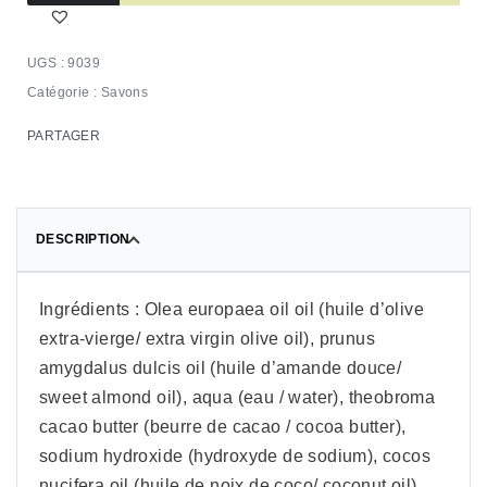
9039
Catégorie :
Savons
PARTAGER
DESCRIPTION
Ingrédients : Olea europaea oil oil (huile d’olive
extra-vierge/ extra virgin olive oil), prunus
amygdalus dulcis oil (huile d’amande douce/
sweet almond oil), aqua (eau / water), theobroma
cacao butter (beurre de cacao / cocoa butter),
sodium hydroxide (hydroxyde de sodium), cocos
nucifera oil (huile de noix de coco/ coconut oil),