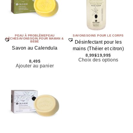
PEAU À PROBLÈME
PEAU
SAVONS
SOINS POUR LE CORPS
SÈCHE
SAVONS
SOIN POUR MAMAN &
Désinfectant pour les
BÉBÉ
Savon au Calendula
mains (Théier et citron)
8,99
$
19,99
$
Choix des options
8,49
$
Ajouter au panier