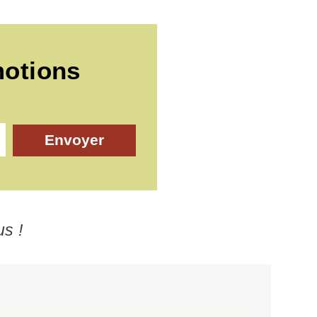
motions
Envoyer
us !