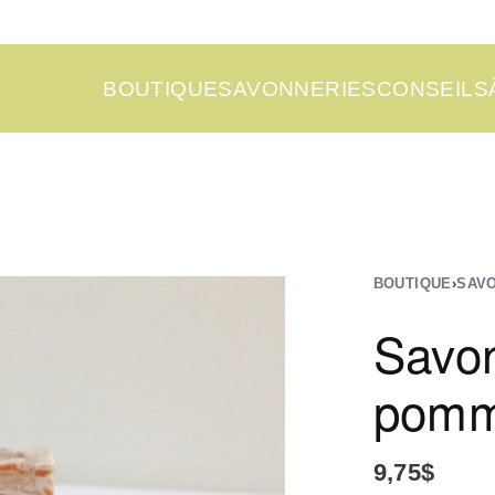
BOUTIQUE
SAVONNERIES
CONSEILS
BOUTIQUE
›
SAV
Savon 
pomm
9,75
$