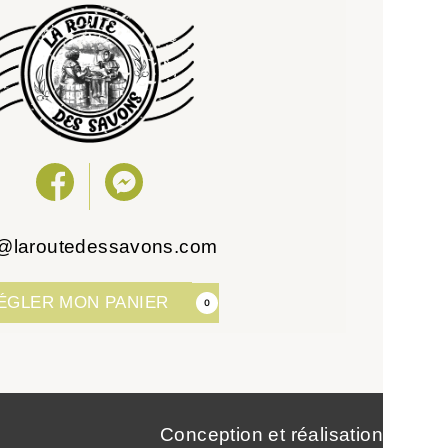
o@laroutedessavons.com
ÉGLER MON PANIER
0
Conception et réalisation