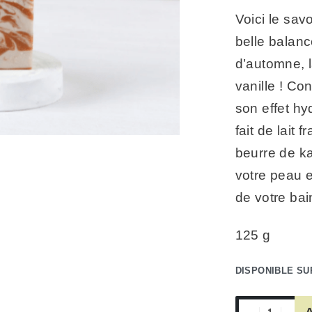
Voici le sav
belle balance
d’automne, 
vanille ! Co
son effet hy
fait de lait 
beurre de ka
votre peau e
de votre ba
125 g
DISPONIBLE S
A