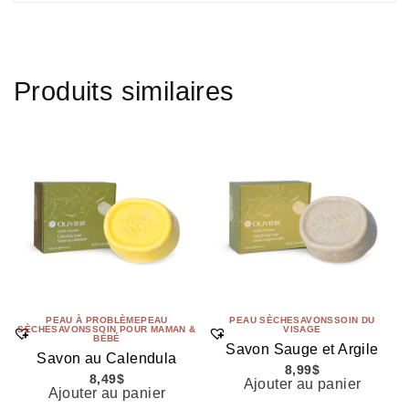
Produits similaires
PEAU À PROBLÈME
PEAU
PEAU SÈCHE
SAVONS
SOIN DU
SÈCHE
SAVONS
SOIN POUR MAMAN &
VISAGE
BÉBÉ
Savon Sauge et Argile
Savon au Calendula
8,99
$
8,49
$
Ajouter au panier
Ajouter au panier