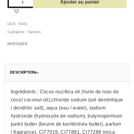
Ajouter au panier
8441
Catégorie :
Savons
PARTAGER
DESCRIPTION
Ingrédients : Cocos nucifera oil (huile de noix de
coco/ coconut oil),chloride sodium (sel dendritique
/ dendritic salt), aqua (eau / water), sodium
hydroxide (hydroxyde de sodium), butyrospermum
parkii butter (beurre de karité/shea butter), parfum
/ fragrance), CI77019, CI77891, CI77288 (mica