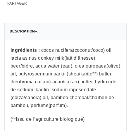
PARTAGER
DESCRIPTION
Ingrédients :
cocos nucifera(coconut/coco) oil,
lacta asinus donkey milk(lait d’ânesse),
beer/bière, aqua water (eau), olea europaea(olive)
oil, butyrospermum parkii (shea/karité**) butter,
theobroma cacao(cacao/cacao) butter, hydroxide
de sodium, kaolin, sodium rapeseedate
(colza/canola) oil, bamboo charcoal/charbon de
bambou, perfume(parfum).
(**Issu de l’agriculture biologique)