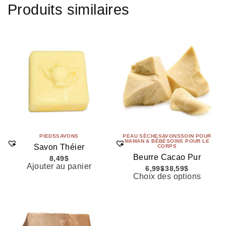
Produits similaires
PIEDS
SAVONS
PEAU SÈCHE
SAVONS
SOIN POUR
MAMAN & BÉBÉ
SOINS POUR LE
Savon Théier
CORPS
Beurre Cacao Pur
8,49
$
Ajouter au panier
6,99
$
38,59
$
Choix des options