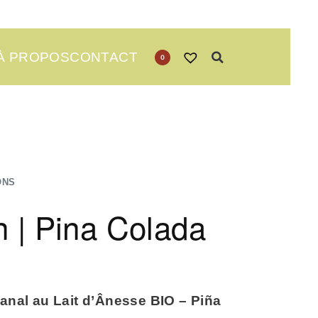
À PROPOS
CONTACT
0
ONS
 | Pina Colada
anal au Lait d’Ânesse BIO – Piña