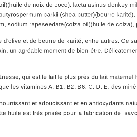
l)(huile de noix de coco), lacta asinus donkey mil
), butyrospermum parkii (shea butter)(beurre karité
m, sodium rapeseedate(colza oil)(huile de colza),
ile d’olive et de beurre de karité, entre autres. Ce
bain, un agréable moment de bien-être. Délicateme
d’ânesse, qui est le lait le plus près du lait materne
que les vitamines A, B1, B2, B6, C, D, E, des minér
ourrissant et adoucissant et en antioxydants natur
 huile est très prisée pour la fabrication de savo