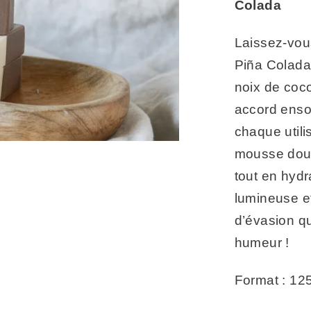
Colada
Laissez-vou
Piña Colada,
noix de coc
accord ensol
chaque utili
mousse douc
tout en hydr
lumineuse et
d’évasion q
humeur !
Format : 12