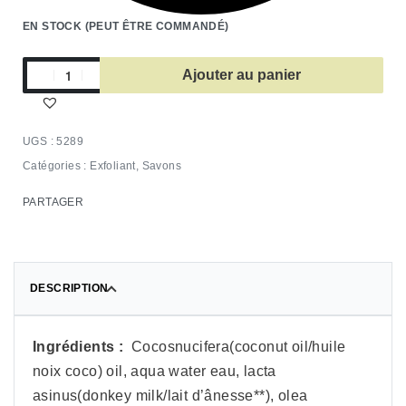
EN STOCK (PEUT ÊTRE COMMANDÉ)
Ajouter au panier
5289
Catégories :
Exfoliant
,
Savons
PARTAGER
DESCRIPTION
Ingrédients :
Cocosnucifera(coconut oil/huile
noix coco) oil, aqua water eau, lacta
asinus(donkey milk/lait d’ânesse**), olea