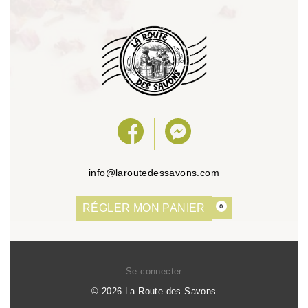
info@laroutedessavons.com
RÉGLER MON PANIER
0
Se connecter
© 2026 La Route des Savons