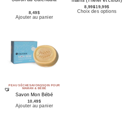
mains (Théier et citron)
8,99
$
19,99
$
Choix des options
8,49
$
Ajouter au panier
PEAU SÈCHE
SAVONS
SOIN POUR
MAMAN & BÉBÉ
Savon Mon Bébé
10,49
$
Ajouter au panier