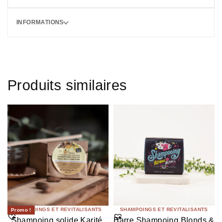
INFORMATIONS
Produits similaires
SHAMPOINGS ET REVITALISANTS
SHAMPOINGS ET REVITALISANTS
Promo !
Shampoing solide Karité,
Barre Shampoing Blonds &