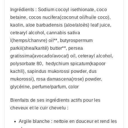
Ingrédients : Sodium cocoyl isethionate, coco
betaine, cocos nucifera(coconut oil/huile coco),
kaolin, aloe barbadensis (aloe/aloès) leaf juice,
cetearyl alcohol, cannabis sativa
l(hemps/chanvre) oil**, butyrospermum
parkii(shea/karité) butter**, persea
gratissima(avocado/avocat) oil, ceterayl alcohol,
polysorbate 80, hedychium spicatum(kapoor
kachli), sapindus mukorossi powder, dus
mukorossi), rosa damascena(rose) powder,
glycérine, perfume/parfum, color
Bienfaits de ses ingrédients actifs pour les
cheveux et le cuir chevelu :
Argile blanche : nettoie en douceur et rend les