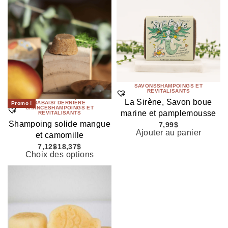
SAVONS
SHAMPOINGS ET
REVITALISANTS
La Sirène, Savon boue
RABAIS/ DERNIÈRE
Promo !
CHANCE
SHAMPOINGS ET
marine et pamplemousse
REVITALISANTS
Shampoing solide mangue
7,99
$
Ajouter au panier
et camomille
7,12
$
18,37
$
Choix des options