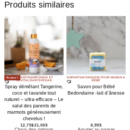
Produits similaires
ENFANT
SHAMPOINGS ET
ENFANT
SAVONS
SOIN POUR MAMAN &
Promo !
REVITALISANTS
VÉGAN
BÉBÉ
Spray démêlant Tangerine,
Savon pour Bébé
coco et lavande tout
Bedondaine -lait d’ânesse
naturel – ultra-efficace – Le
salut des parents de
marmots généreusement
chevelus !
12,75
$
21,00
$
8,99
$
Choix des options
Ajouter au panier