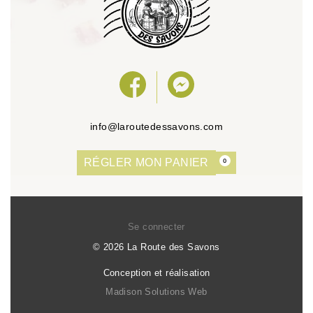
info@laroutedessavons.com
RÉGLER MON PANIER
0
Se connecter
© 2026 La Route des Savons
Conception et réalisation
Madison Solutions Web