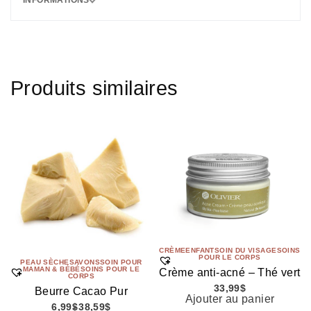
INFORMATIONS
Produits similaires
CRÈME
ENFANT
SOIN DU VISAGE
SOINS
POUR LE CORPS
PEAU SÈCHE
SAVONS
SOIN POUR
MAMAN & BÉBÉ
SOINS POUR LE
Crème anti-acné – Thé vert
CORPS
33,99
$
Beurre Cacao Pur
Ajouter au panier
6,99
$
38,59
$