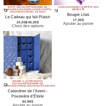
BOITE DÉCOUVERTE
BOMBE DE
CADEAU
CHANDELLE
🌸FÊTE DES
BAIN
CADEAU
CHANDELLE
NOËL
PORTE-
MÈRES 🌸
SAVON
SAVONS
SEL DE BAIN
Bougie Lilas
Le Cadeau qui fait Plaisir
17,00
$
24,00
$
40,00
$
Ajouter au panier
Choix des options
BAUME À LÈVRES
BOITE
DÉCOUVERTE
BOMBE DE
BAIN
CADEAU
NOËL
NOUVEAUTÉS
SAVONS
Calendrier de l’Avent -
Poussière d’Étoile
84,99
$
Ajouter au panier