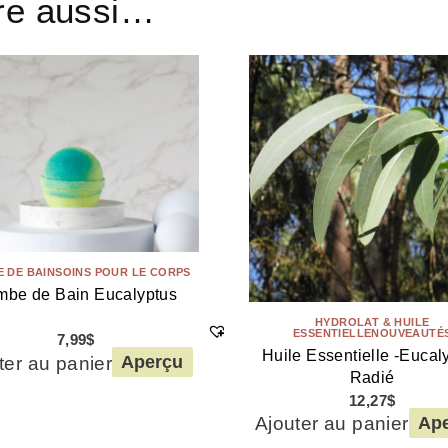
tre aussi…
 DE BAIN
SOINS POUR LE CORPS
be de Bain Eucalyptus
HYDROLAT & HUILE
ESSENTIELLE
NOUVEAUTÉ
7,99
$
Huile Essentielle -Eucal
ter au panier
Aperçu
Radié
12,27
$
Ajouter au panier
Ap