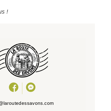
us !
o@laroutedessavons.com