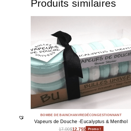
Produits similaires
BOMBE DE BAIN
CHANVRE
DÉCONGESTIONNANT
Vapeurs de Douche -Eucalyptus & Menthol
17,00
$
12,75
$
Promo !