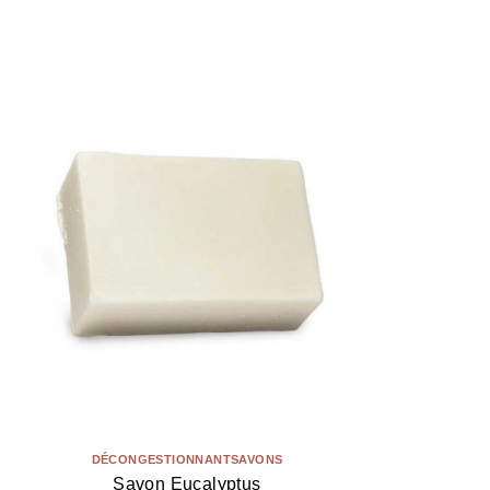
DÉCONGESTIONNANT
SAVONS
Savon Eucalyptus