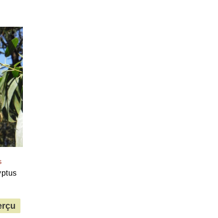
S
yptus
erçu