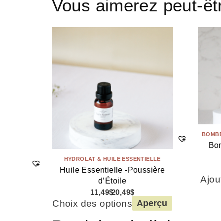
Vous aimerez peut-ê
BOMBE
Bom
HYDROLAT & HUILE ESSENTIELLE
Huile Essentielle -Poussière
Ajou
d’Étoile
11,49
$
20,49
$
Choix des options
Aperçu