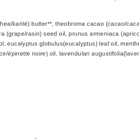
ea/karité) butter**, theobroma cacao (cacao/caca
era (grape/rasin) seed oil, prunus armeniaca (aprico
thol, eucalyptus globulus(eucalyptus) leaf oil, men
ce/épinette noire) oil, lavendulan augustifolia(lave