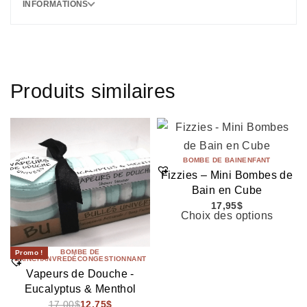
INFORMATIONS
Produits similaires
BOMBE DE BAIN
ENFANT
Fizzies – Mini Bombes de
Bain en Cube
17,95
$
Choix des options
BOMBE DE
Promo !
BAIN
CHANVRE
DÉCONGESTIONNANT
Vapeurs de Douche -
Eucalyptus & Menthol
17,00
$
12,75
$